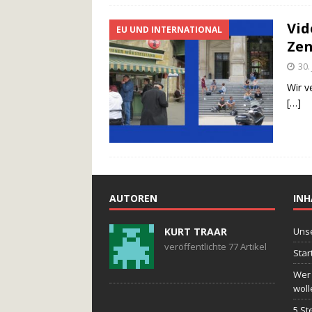
Vid
EU UND INTERNATIONAL
Zen
30.
Wir v
[…]
AUTOREN
INH
KURT TRAAR
Uns
veröffentlichte 77 Artikel
Star
Wer 
woll
5 St