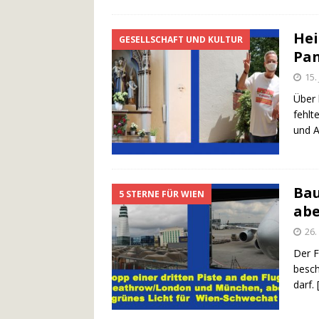
Hei
GESELLSCHAFT UND KULTUR
Pan
15.
Über 
fehlt
und A
Bau
5 STERNE FÜR WIEN
abe
26.
Der F
besch
darf.