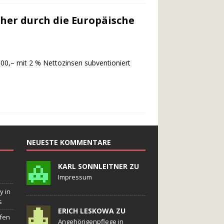
her durch die Europäische
000,– mit 2 % Nettozinsen subventioniert
NEUESTE KOMMENTARE
KARL SONNLEITNER ZU
Impressum
y in
s
ERICH LESKOWA ZU
fen
Angehörigenpflege in