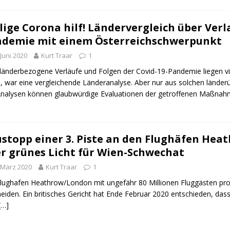
lige Corona hilf! Ländervergleich über Verl
demie mit einem Österreichschwerpunkt
 Juni 2020
Kurt Traar
1
länderbezogene Verläufe und Folgen der Covid-19-Pandemie liegen vi
e, war eine vergleichende Länderanalyse. Aber nur aus solchen lände
nalysen können glaubwürdige Evaluationen der getroffenen Maßna
stopp einer 3. Piste an den Flughäfen He
r grünes Licht für Wien-Schwechat
 März 2020
Kurt Traar
1
lughafen Heathrow/London mit ungefähr 80 Millionen Fluggästen pro
eiden. Ein britisches Gericht hat Ende Februar 2020 entschieden, das
[…]