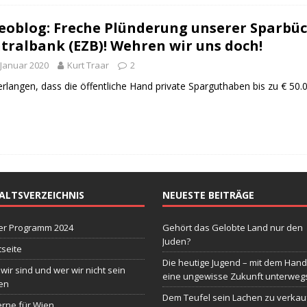
eoblog: Freche Plünderung unserer Sparbüc
tralbank (EZB)! Wehren wir uns doch!
 Januar 2020
Kurt Traar
2
erlangen, dass die öffentliche Hand private Sparguthaben bis zu € 50.
ALTSVERZEICHNIS
NEUESTE BEITRÄGE
er Programm 2024
Gehört das Gelobte Land nur den
Juden?
tseite
Die heutige Jugend – mit dem Hand
wir sind und wer wir nicht sein
eine ungewisse Zukunft unterweg
en
Dem Teufel sein Lachen zu verkau
erne für Wien