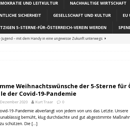
EMOKRATIE UND LEITKULTUR
NACHHALTIGE WIRTSCHAFT
NTLICHE SICHERHEIT
GESELLSCHAFT UND KULTUR
EU
TZIGEN 5-STERNE-FÜR-ÖSTERREICH-VEREIN WERDEN
SPEN
e Jugend – mit dem Handy in eine ungewisse Zukunft unterwegs
 sein Lachen zu verkaufen
VERMISCHTES
ichtiges Bemühen, die heutige Jugend zu verderben
R
mme Weihnachtswünsche der 5-Sterne für Ös
enpflege in Österreich – ein Desaster
GESELLSCHAFT UND
le der Covid-19-Pandemie
. Dezember 2020
Kurt Traar
0
 Gelobte Land nur den Juden?
GESELLSCHAFT UND KULTUR
ovid-19-Pandemie abverlangt von jedem von uns das Letzte. Unsere B
unablässig bemüht, klug durchdachte und gut abgestimmte Maßnah
 zu schützen. Die
[…]