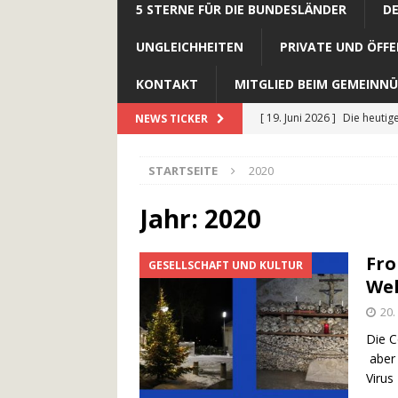
5 STERNE FÜR DIE BUNDESLÄNDER
D
UNGLEICHHEITEN
PRIVATE UND ÖFFE
KONTAKT
MITGLIED BEIM GEMEINNÜ
[ 19. Juni 2026 ]
Die heutig
NEWS TICKER
VERMISCHTES
STARTSEITE
2020
[ 31. Mai 2026 ]
Dem Teufel
[ 29. April 2026 ]
Mein aufr
Jahr:
2020
GESELLSCHAFT UND KULTU
Fro
GESELLSCHAFT UND KULTUR
[ 27. Dezember 2025 ]
Alt
Wel
KULTUR
20
[ 18. Juli 2026 ]
Gehört das
Die C
aber 
Virus