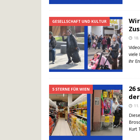
Wir
GESELLSCHAFT UND KULTUR
Zus
18
Video
viele
ihr E
26 
5 STERNE FÜR WIEN
der
11.
Diese
Brosc
Kurt 