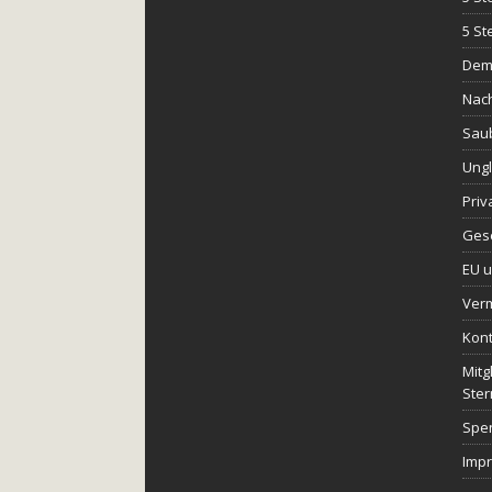
5 St
Demo
Nach
Saub
Ungl
Priv
Gese
EU u
Ver
Kont
Mitg
Ster
Spe
Imp