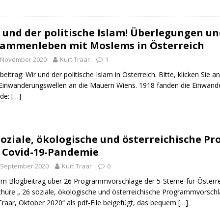
 und der politische Islam! Überlegungen u
ammenleben mit Moslems in Österreich
. November 2020
Kurt Traar
1
beitrag: Wir und der politische Islam in Österreich. Bitte, klicken Sie 
 Einwanderungswellen an die Mauern Wiens. 1918 fanden die Einwan
nde:
[…]
soziale, ökologische und österreichische P
 Covid-19-Pandemie
 September 2020
Kurt Traar
0
m Blogbeitrag über 26 Programmvorschläge der 5-Sterne-für-Österreic
hüre „ 26 soziale, ökologische und österreichische Programmvorschl
Traar, Oktober 2020“ als pdf-File beigefügt, das bequem
[…]