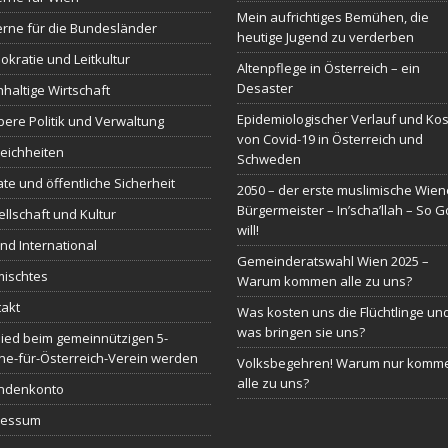
Mein aufrichtiges Bemühen, die
erne für die Bundesländer
heutige Jugend zu verderben
kratie und Leitkultur
Altenpflege in Österreich – ein
Desaster
haltige Wirtschaft
Epidemiologischer Verlauf und Ko
ere Politik und Verwaltung
von Covid-19 in Österreich und
eichheiten
Schweden
ate und öffentliche Sicherheit
2050 – der erste muslimische Wien
Bürgermeister – In’scha’llah – So G
llschaft und Kultur
will!
nd International
Gemeinderatswahl Wien 2025 –
mischtes
Warum kommen alle zu uns?
akt
Was kosten uns die Flüchtlinge un
was bringen sie uns?
lied beim gemeinnützigen 5-
ne-für-Österreich-Verein werden
Volksbegehren! Warum nur komm
alle zu uns?
ndenkonto
ressum