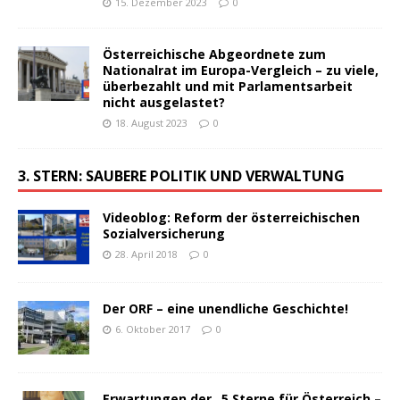
15. Dezember 2023
0
Österreichische Abgeordnete zum
Nationalrat im Europa-Vergleich – zu viele,
überbezahlt und mit Parlamentsarbeit
nicht ausgelastet?
18. August 2023
0
3. STERN: SAUBERE POLITIK UND VERWALTUNG
Videoblog: Reform der österreichischen
Sozialversicherung
28. April 2018
0
Der ORF – eine unendliche Geschichte!
6. Oktober 2017
0
Erwartungen der „5 Sterne für Österreich –