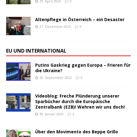
29. April 2026
0
Altenpflege in Österreich – ein Desaster
27. Dezember 2025
0
EU UND INTERNATIONAL
Putins Gaskrieg gegen Europa – Frieren für
die Ukraine?
30. September 2022
0
Videoblog: Freche Plünderung unserer
Sparbücher durch die Europäische
Zentralbank (EZB)! Wehren wir uns doch!
30. Januar 2020
2
Über den Movimento des Beppe Grillo