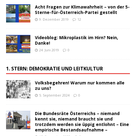
Acht Fragen zur Klimawahrheit – von der 5-
Sterne-für-Österreich-Partei gestellt
9. Dezember 2019
12
Videoblog: Mikroplastik im Hirn? Nein,
Danke!
24. Juni 2019
0
1. STERN: DEMOKRATIE UND LEITKULTUR
Volksbegehren! Warum nur kommen alle
zu uns?
5. September 2024
0
Die Bundesräte Österreichs – niemand
kennt sie, niemand braucht sie und
trotzdem werden sie üppig entlohnt – Eine
empirische Bestandsaufnahme –