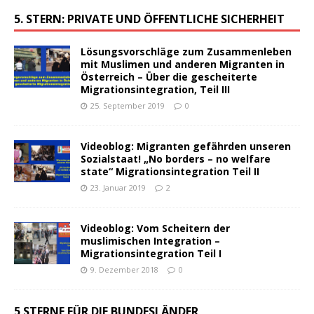
5. STERN: PRIVATE UND ÖFFENTLICHE SICHERHEIT
Lösungsvorschläge zum Zusammenleben
mit Muslimen und anderen Migranten in
Österreich – Über die gescheiterte
Migrationsintegration, Teil III
25. September 2019
0
Videoblog: Migranten gefährden unseren
Sozialstaat! „No borders – no welfare
state“ Migrationsintegration Teil II
23. Januar 2019
2
Videoblog: Vom Scheitern der
muslimischen Integration –
Migrationsintegration Teil I
9. Dezember 2018
0
5 STERNE FÜR DIE BUNDESLÄNDER