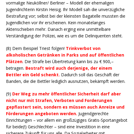
vormalige Neuköllner/ Berliner – Modell der ehemaligen
Jugendrichterin Kirstin Heisig. Ihr Modell sah die unverzügliche
Bestrafung vor; selbst bei der kleinsten Bagatelle mussten die
Jugendlichen vor ihr erscheinen. Kein monatelanges
Aktenschieben mehr. Danach erging eine unmittelbare
Verständigung der Polizei, wie es um die Delinquenten steht.
(8) Dem Beispiel Triest folgen!
Trinkverbot von
alkoholischen Getränken in Parks und auf öffentlichen
Plätzen
. Die Strafe bei Übertretung kann bis zu € 900,–
betragen.
Bestraft wird auch derjenige, der einem
Bettler ein Geld schenkt.
Dadurch soll das Geschäft der
Banden, die die Bettler lediglich ausnutzen, bekämpft werden.
(9)
Der Weg zu mehr öffentlicher Sicherheit darf aber
nicht nur mit Strafen, Verboten und Forderungen
gepflastert sein, sondern es müssen auch Anreize und
Förderungen angeboten werden.
Jugendgerechte
Einrichtungen – vor allem ein großzügiges Gratis-Sportangebot
für beide(!) Geschlechter – sind eine Investition in eine
sicherere Zukunft für uns alle. Da Sozialarbeiter mit